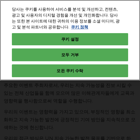
본
당사는 쿠키를 사용하여 서비스를 분석 및 개선하고, 컨텐츠,
문
광고 및 사용자의 디지털 경험을 개선 및 개인화합니다. 당사
바
는 또한 본 사이트에 대한 귀하의 이용 정보를 소셜 미디어, 광
2027년 10월 19-22일
구독하기
로
고 및 분석 파트너와 공유합니다.
쿠키 정책
부산, 벡스코
가
쿠키 설정
지속 가능한 이벤트를
기
모두 거부
위한 RX의 서약문
모든 쿠키 수락
주요한 이벤트 주최자로서, 우리는 지속 가능성을 진보 시킬 수
있는 전체 산업들을 함께 모으며 많은 이해관계자들에게 교육과
영향력을 행사함으로써 역할을 수행합니다.
우리의 이벤트는 영향력을 가지고 있으며, 부정적인 영향을 최소
화하고 지속 가능한 발전에 긍정적인 기여 방안을 지속적으로 모
색하는 것에 헌신합니다.
우리의 접근 방식은 UN 지속 가능한 발전 목표를 기반으로 하